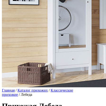
Главная
/
Каталог прихожих
/
Классические
прихожие
/ Лебеда