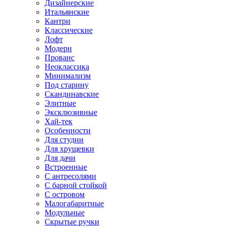
Дизайнерские
Итальянские
Кантри
Классические
Лофт
Модерн
Прованс
Неоклассика
Минимализм
Под старину
Скандинавские
Элитные
Эксклюзивные
Хай-тек
Особенности
Для студии
Для хрущевки
Для дачи
Встроенные
С антресолями
С барной стойкой
С островом
Малогабаритные
Модульные
Скрытые ручки