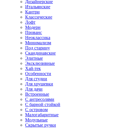
Дизайнерские
Итальянские
Кантри
Классические
Лофт
Модерн
Прованс
Неоклассика
Минимализм
Под старину
Скандинавские
Элитные
Эксклюзивные
Хай-тек
Особенности
Для студии
Для хрущевки
Для дачи
Встроенные
С антресолями
С барной стойкой
С островом
Малогабаритные
Модульные
Скрытые ручки