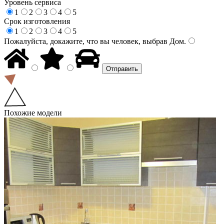
Уровень сервиса
1
2
3
4
5
Срок изготовления
1
2
3
4
5
Пожалуйста, докажите, что вы человек, выбрав
Дом
.
Похожие модели