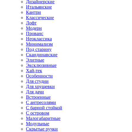
Дизайнерские
Итальянские
Кантри
Классические
Лофт
Модерн
Прованс
Неоклассика
Минимализм
Под старину
Скандинавские
Элитные
Эксклюзивные
Хай-тек
Особенности
Для студии
Для хрущевки
Для дачи
Встроенные
С антресолями
С барной стойкой
С островом
Малогабаритные
Модульные
Скрытые ручки