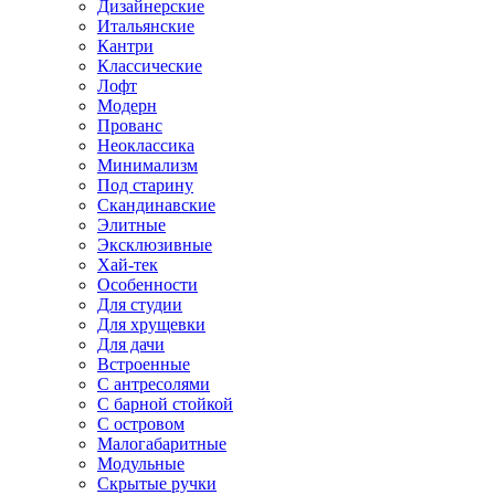
Дизайнерские
Итальянские
Кантри
Классические
Лофт
Модерн
Прованс
Неоклассика
Минимализм
Под старину
Скандинавские
Элитные
Эксклюзивные
Хай-тек
Особенности
Для студии
Для хрущевки
Для дачи
Встроенные
С антресолями
С барной стойкой
С островом
Малогабаритные
Модульные
Скрытые ручки